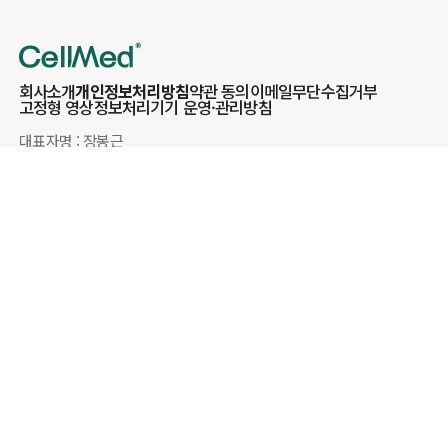
회사소개
개인정보처리방침
약관 동의
이메일무단수집거부
고정형 영상정보처리기기 운영·관리방침
대표자명 : 장봉근
주소 : 경기도 성남시 중원구 둔촌대로 464 (드림테크노) 2층
전화번호 : 1522-1194
팩스번호 : 031-741-2544
이메일 : contact@cellmed.com
통신판매업신고번호 : 제 2015-경기성남-1606호
사업자등록번호 : 211-88-11653
Name of Representative : Jang Bong-Geun
Address : 2F, 464 Dunchon-daero, Jungwon-gu, Seongnam-si,
Gyeonggi-do (Dream Techno)
Phone number : 1522-1194
Fax : 031-741-2544
Mail-order business report number : 제 2015-경기성남-1606호
Business License Number : 211-88-11653