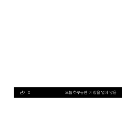
셀메드
셀메드
제품소개
닫기 X
오늘 하루동안 이 창을 열지 않음
건강한 삶을 위한 선물, 셀메드의 제품을 소개합니다.
전체보기