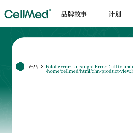
品牌故事
计划
产品
Fatal error
: Uncaught Error: Call to u
/home/cellmed/html/chn/product/view.ht