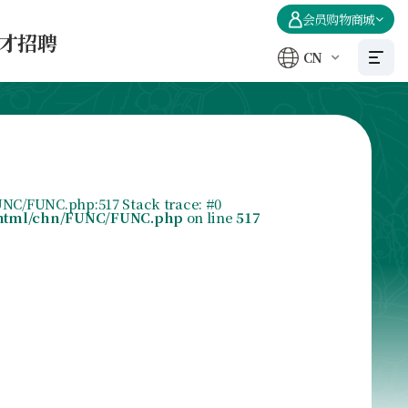
会员购物商城
才招聘
CN
UNC/FUNC.php:517 Stack trace: #0
html/chn/FUNC/FUNC.php
on line
517