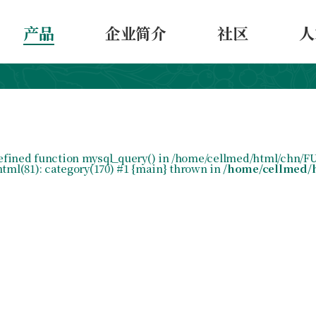
产品
企业简介
社区
人
ndefined function mysql_query() in /home/cellmed/html/chn/F
ml(81): category(170) #1 {main} thrown in
/home/cellmed/