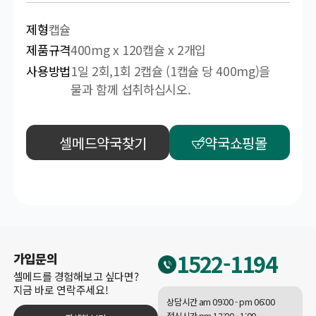
제형
캡슐
제품규격
400mg x 120캡슐 x 2개입
사용방법
1일 2회,1회 2캡슐 (1캡슐 당 400mg)을
물과 함께 섭취하십시오.
셀메드약국찾기
약국쇼핑몰
1522-1194
가입문의
셀메드를 경험해보고 싶다면?
지금 바로 연락주세요!
상담시간 am 09:00 - pm 06:00