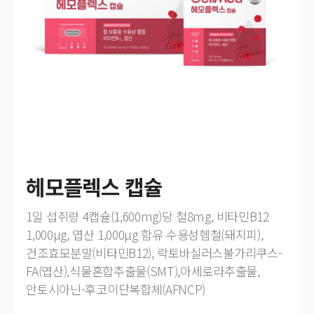
헤모플렉스 캡슐
1일 섭취량 4캡슐(1,600mg)당 철8mg, 비타민B12
1,000μg, 엽산 1,000μg 함유 수용성헴철(돼지피),
건조효모분말(비타민B12), 락토바실러스불가리쿠스-
FA(엽산),식물혼합추출물(SMT),아세로라추출물,
안토시아닌-후코이단복합체(AFNCP)