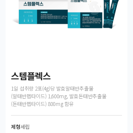
스템플렉스
1일 섭취량 2포(4g)당 발효말태반추출물
(말태반펩타이드) 1,600mg, 발효돈태반추출물
(돈태반펩타이드) 800mg 함유
제형
세립