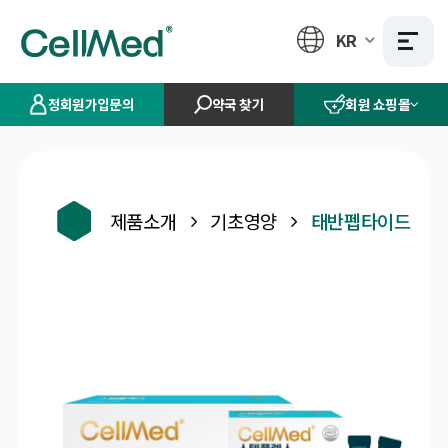
KR
정회원가입문의
약국 찾기
회원 쇼핑몰
제품소개
기초영양
태반펩타이드