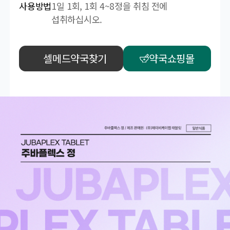
사용방법
1일 1회, 1회 4~8정을 취침 전에
섭취하십시오.
셀메드약국찾기
약국쇼핑몰