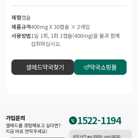
제형
캡슐
제품규격
400mg X 30캡슐 × 2개입
사용방법
1일 1회, 1회 1캡슐(400mg)을 물과 함께
섭취하십시오.
셀메드약국찾기
약국쇼핑몰
1522-1194
가입문의
셀메드를 경험해보고 싶다면?
지금 바로 연락주세요!
상담시간 am 09:00 - pm 06:00