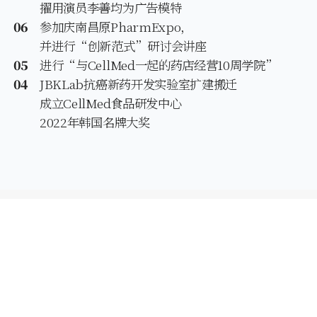
擢用演员李善均为广告模特
06
参加庆南昌原PharmExpo，
并进行“创新范式”研讨会讲座
05
进行“与CellMed一起的药店经营10周学院”
04
JBKLab抗癌新药开发实验室扩建搬迁
成立CellMed食品研发中心
2022年韩国名牌大奖
03
CellMed获得大韩民国名品牌大奖
2021.
+82-1522-1194
正式会员加入咨询
12
张奉根代表在K-生物健康论坛发表
想体验CellMed吗？
（医疗食品的重要性）
现在就联系我们！
咨询时间 am 09:00 - pm 06:00
收购合并抗癌新药开发企业Oncopharmatech
午休时间 pm 12:00 - 1:00
자세히 보기
11
CellMed正式会员会员药店突破1,000名家
10
举办Nufa向日葵籽油广播广告口号竞赛