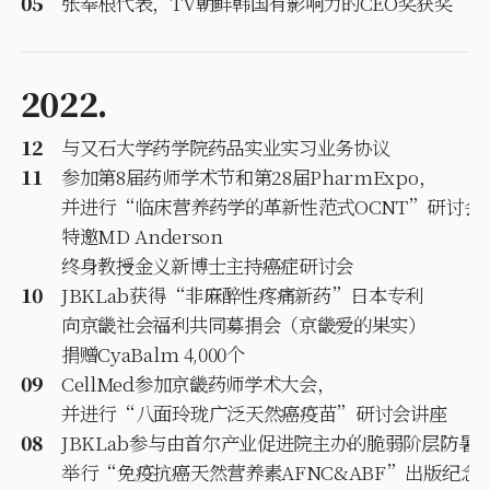
05
张奉根代表，TV朝鲜韩国有影响力的CEO奖获奖
2022.
12
与又石大学药学院药品实业实习业务协议
11
参加第8届药师学术节和第28届PharmExpo，
并进行“临床营养药学的革新性范式OCNT”研讨会
特邀MD Anderson
终身教授金义新博士主持癌症研讨会
10
JBKLab获得“非麻醉性疼痛新药”日本专利
向京畿社会福利共同募捐会（京畿爱的果实）
捐赠CyaBalm 4,000个
09
CellMed参加京畿药师学术大会，
并进行“八面玲珑广泛天然癌疫苗”研讨会讲座
08
JBKLab参与由首尔产业促进院主办的脆弱阶层防暑
举行“免疫抗癌天然营养素AFNC&ABF”出版纪念