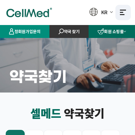
KR
정회원가입문의
약국 찾기
회원 쇼핑몰
약국찾기
셀메드
약국찾기