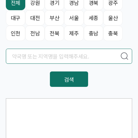
전체
강원
경기
경남
경북
광주
대구
대전
부산
서울
세종
울산
인천
전남
전북
제주
충남
충북
검색