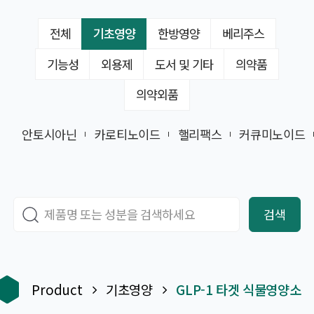
전체
기초영양
한방영양
베리주스
기능성
외용제
도서 및 기타
의약품
의약외품
안토시아닌
카로티노이드
핼리팩스
커큐미노이드
검색
Product
기초영양
GLP-1 타겟 식물영양소