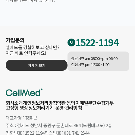
게시글이 존재하지 않습니다.
1522-1194
가입문의
셀메드를 경험해보고 싶다면?
지금 바로 연락주세요!
상담시간 am 09:00 - pm 06:00
점심시간 pm 12:00 - 1:00
자세히 보기
회사소개
개인정보처리방침
약관 동의
이메일무단수집거부
고정형 영상정보처리기기 운영·관리방침
대표자명 : 장봉근
주소 : 경기도 성남시 중원구 둔촌대로 464 (드림테크노) 2층
전화번호 : 1522-1194
팩스번호 : 031-741-2544