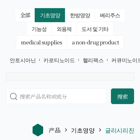
全部
기초영양
한방영양
베리주스
기능성
외용제
도서 및 기타
medical supplies
a non-drug product
안토시아닌
카로티노이드
핼리팩스
커큐미노이
搜索
产品
기초영양
글리시리진