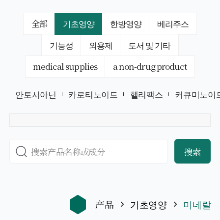
全部
기초영양
한방영양
베리주스
기능성
외용제
도서 및 기타
medical supplies
a non-drug product
안토시아닌
카로티노이드
핼리팩스
커큐미노이
搜索
产品
기초영양
미네랄