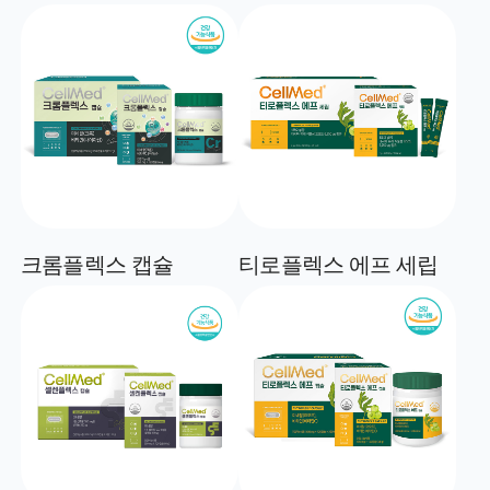
크롬플렉스 캡슐
티로플렉스 에프 세립