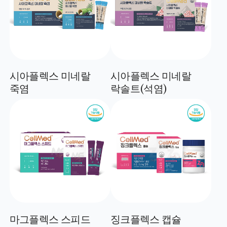
시아플렉스 미네랄
시아플렉스 미네랄
죽염
락솔트(석염)
마그플렉스 스피드
징크플렉스 캡슐