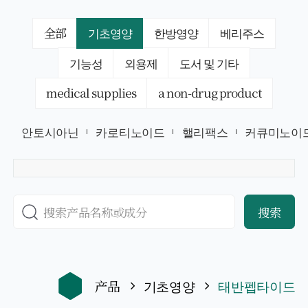
全部
기초영양
한방영양
베리주스
기능성
외용제
도서 및 기타
medical supplies
a non-drug product
안토시아닌
카로티노이드
핼리팩스
커큐미노이
搜索
产品
기초영양
태반펩타이드