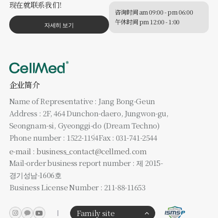
现在就联系我们！
咨询时间 am 09:00 - pm 06:00
午休时间 pm 12:00 - 1:00
자세히 보기
企业简介
Name of Representative : Jang Bong-Geun
Address : 2F, 464 Dunchon-daero, Jungwon-gu,
Seongnam-si, Gyeonggi-do (Dream Techno)
Phone number : 1522-1194
Fax : 031-741-2544
e-mail : business_contact@cellmed.com
Mail-order business report number : 제 2015-
경기성남-1606호
Business License Number : 211-88-11653
Family site