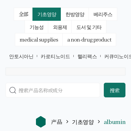
全部
기초영양
한방영양
베리주스
기능성
외용제
도서 및 기타
medical supplies
a non-drug product
안토시아닌
카로티노이드
핼리팩스
커큐미노이
搜索
产品
기초영양
albumin