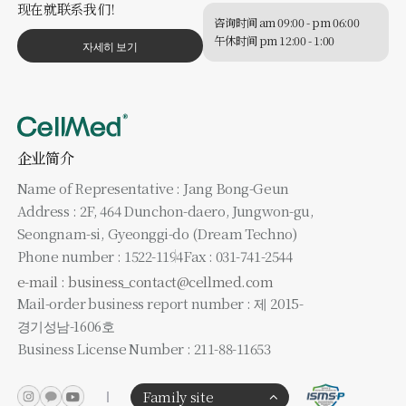
现在就联系我们！
咨询时间 am 09:00 - pm 06:00
午休时间 pm 12:00 - 1:00
자세히 보기
企业简介
Name of Representative : Jang Bong-Geun
Address : 2F, 464 Dunchon-daero, Jungwon-gu,
Seongnam-si, Gyeonggi-do (Dream Techno)
Phone number : 1522-1194
Fax : 031-741-2544
e-mail : business_contact@cellmed.com
Mail-order business report number : 제 2015-
경기성남-1606호
Business License Number : 211-88-11653
Family site