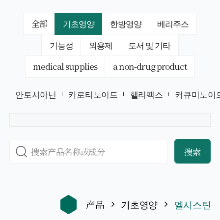
全部
기초영양
한방영양
베리주스
기능성
외용제
도서 및 기타
medical supplies
a non-drug product
안토시아닌
카로티노이드
핼리팩스
커큐미노이
搜索
产品
기초영양
엘시스틴